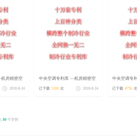
—机房精密空
中央空调专利库 —机房精密空
中央空调专利
号）
调 专辑（8月22号）
调 专辑（8月
2018-8-24
已下载
5310
次
2018-8-24
已下载
4756
入
80
个字符