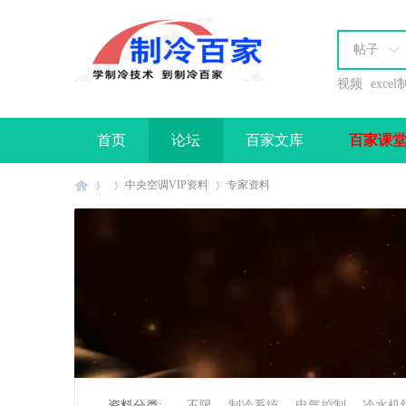
帖子
视频
exce
首页
论坛
百家文库
百家课
办理会员
中央空调VIP资料
专家资料
制
»
›
›
资料分类:
不限
制冷系统
电气控制
冷水机