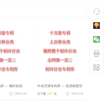
库 — 螺杆机组
中央空调专利库 — 机房精密空
4号）
调 专辑（8月28号）
次
2018-8-24
已下载
5431
次
2018-8-24