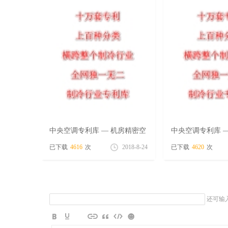
免
中央空调专利库 — 机房精密空
中央空调专利库 
调 专辑（8月26号）
调 专辑（8月24
已下载
4616
次
2018-8-24
已下载
4620
次
还可输
费