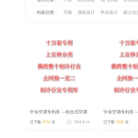
内容分类:
不限
课程设计
毕业设计
硕士论
冷
百
中央空调专利库 —组合式空调
中央空调专利库 
专辑（8月22）
专辑（8月20）
已下载
6734
次
2018-8-24
已下载
5220
次
家