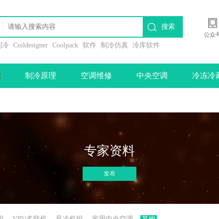
搜索
公众
l制冷
Coildesigner
Coolpack
软件
制冷仿真
冷库软件
堂
制冷原理
空调维修
中央空调
冷冻冷
专家资料
发布
组
VRV多联机
风冷机组
家用中央空调
其他