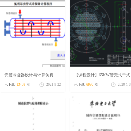
免
壳管冷凝器设计与计算仿真
【课程设计】65KW管壳式干式
（excel小程序版）
蒸发器设计
已下载
13458
次
2021-9-22
已下载
6980
次
2020-1-3
费