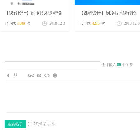
【课程设计】制冷技术课程设
【课程设计】制冷技术课程设
计—某旅馆空调系统制冷机房
计—100KW的氟利昂空调系统
已下载
3589
次
2018-12-3
已下载
4215
次
2018-12-3
设计
平
还可输入
80
个字符
台
转播给听众
发表帖子