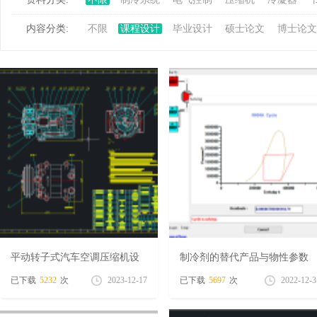
内容分类:
不限
课程设计
毕业设计
硕士论文
博士论文
冷
百
平动转子式汽车空调压缩机设
制冷剂的替代产品与物性参数
计（设计及CAD图纸
分享
已下载
5232
次
2023-12-17
已下载
5697
次
2022-12-3
家