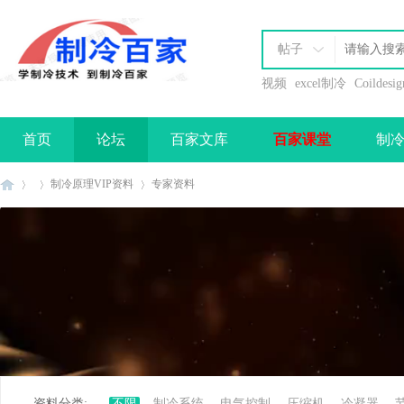
帖子
视频
excel制冷
Coildesig
首页
论坛
百家文库
百家课堂
制
办理会员
制冷原理VIP资料
专家资料
制
»
›
›
资料分类:
不限
制冷系统
电气控制
压缩机
冷凝器