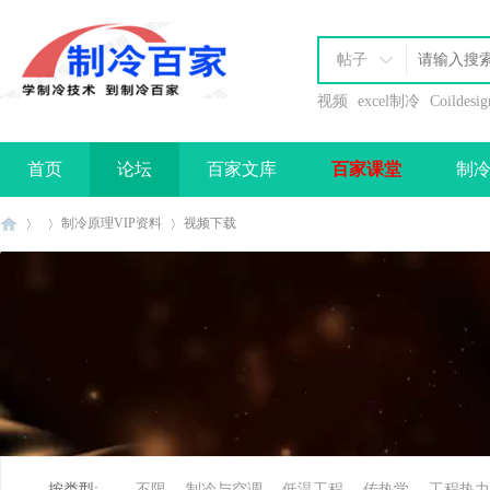
帖子
视频
excel制冷
Coildesig
首页
论坛
百家文库
百家课堂
制
办理会员
制冷原理VIP资料
视频下载
制
»
›
›
按类型:
不限
制冷与空调
低温工程
传热学
工程热力