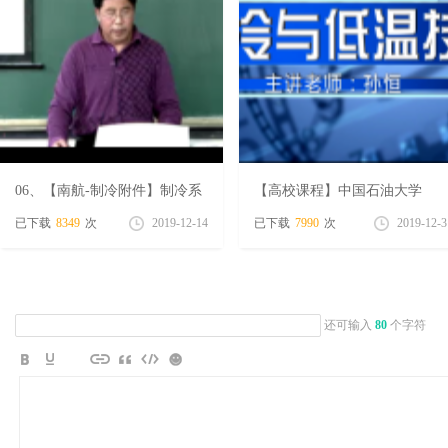
学
06、【南航-制冷附件】制冷系
【高校课程】中国石油大学
统换热设备原理与计算 32课时
（北京）-制冷与低温技术 52课
已下载
8349
次
2019-12-14
已下载
7990
次
2019-12-3
时全套下载
还可输入
80
个字符
习