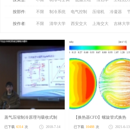
按部件:
不限
制冷系统
电气控制
压缩机
冷凝器
冷
按作者:
不限
清华大学
西安交大
上海交大
吉林大学
百
蒸气压缩制冷原理与吸收式制
【换热器CFD】螺旋管式换热
冷原理
器Fluent仿真视频讲解
已下载
6314
次
2018-7-14
已下载
10488
次
2021-6-13
家