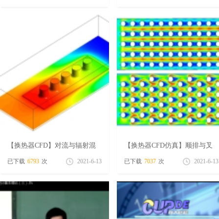
免
【换热器CFD】对流与辐射混
【换热器CFD仿真】顺排与叉
合的换热Fluent模拟视频
排排列的换热器区别仿真
已下载
6793
次
2021-6-13
已下载
7037
次
2021-6-13
费