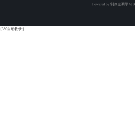
Powered by 制冷空调学习
X
{360自动收录;}
学
习