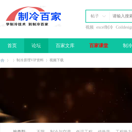
帖子
视频
excel制冷
Coildesig
首页
论坛
百家文库
百家课堂
制
办理会员
制冷原理VIP资料
视频下载
制
»
›
›
按类型:
不限
制冷与空调
低温工程
传热学
工程热力