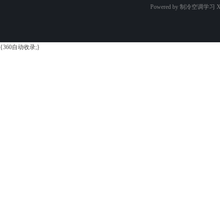
Powered by 制冷空调学习
X
{360自动收录;}
学
习