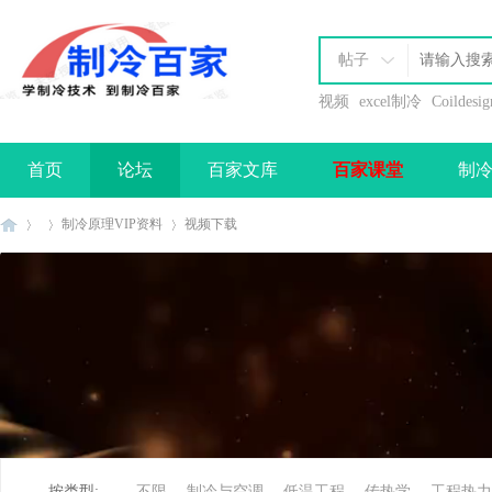
帖子
视频
excel制冷
Coildesig
首页
论坛
百家文库
百家课堂
制
办理会员
制冷原理VIP资料
视频下载
制
»
›
›
按类型:
不限
制冷与空调
低温工程
传热学
工程热力