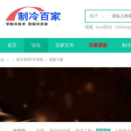
帖子
视频
excel制冷
Coildesig
首页
论坛
百家文库
百家课堂
制
办理会员
制冷原理VIP资料
视频下载
制
»
›
›
按类型:
不限
制冷与空调
低温工程
传热学
工程热力