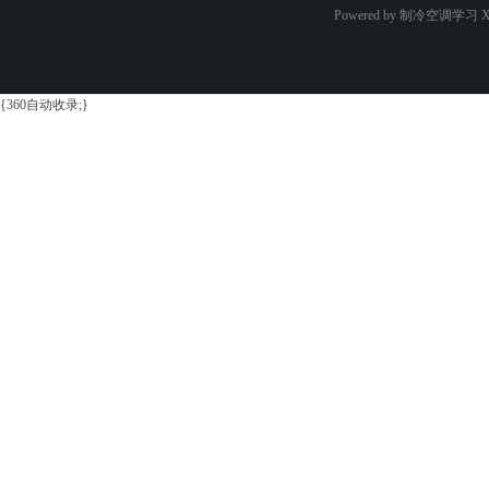
Powered by 制冷空调学习
X
{360自动收录;}
学
习