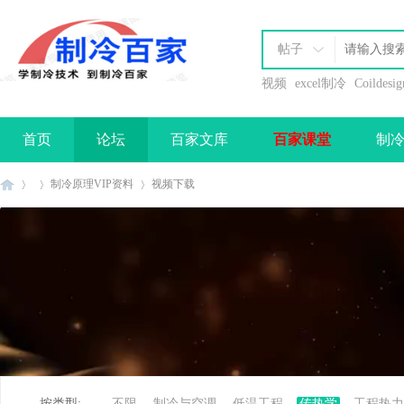
帖子
视频
excel制冷
Coildesig
首页
论坛
百家文库
百家课堂
制
办理会员
制冷原理VIP资料
视频下载
制
»
›
›
按类型:
不限
制冷与空调
低温工程
传热学
工程热力