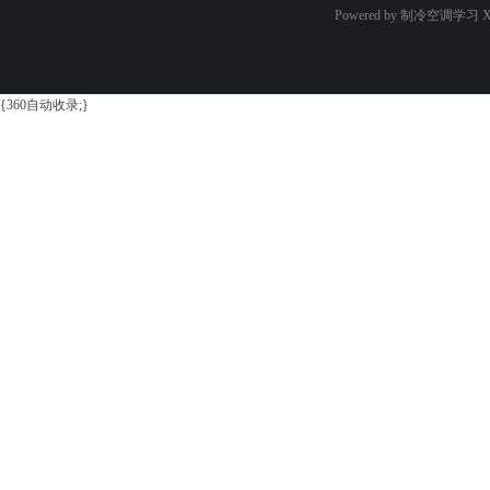
Powered by 制冷空调学习
X
{360自动收录;}
学
习