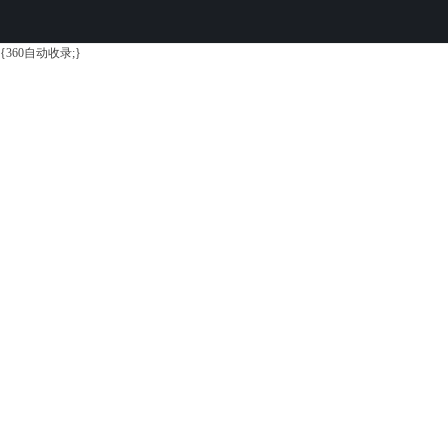
{360自动收录;}
学
习