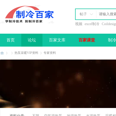
帖子
视频
excel制冷
Coildesig
首页
论坛
百家文库
百家课堂
制
办理会员
热泵采暖VIP资料
专家资料
制
»
›
›
资料分类:
不限
空气源热泵
地源热泵
水源热泵
采暖相