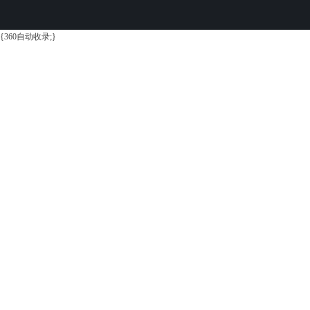
{360自动收录;}
学
习