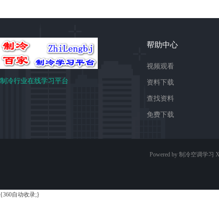
帮助中心
视频观看
制冷行业在线学习平台
资料下载
免
查找资料
免费下载
Powered by 制冷空调学习
X
费
{360自动收录;}