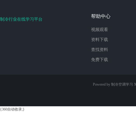
帮助中心
制冷行业在线学习平台
视频观看
平
资料下载
查找资料
免费下载
Powered by 制冷空调学习
X
台
{360自动收录;}