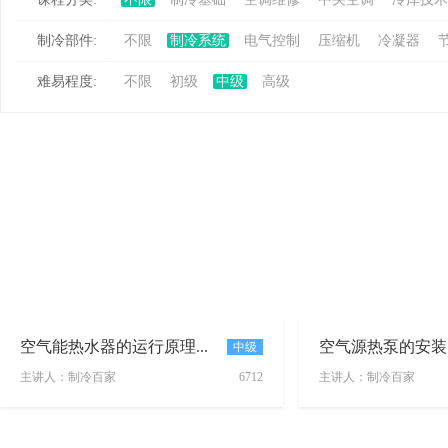
制冷部件:
不限
制冷系统
电气控制
压缩机
冷凝器
冷
难易程度:
不限
初级
中级
高级
百
中级
空气能热水器的运行原理介绍
主讲人：制冷百家
6712
主讲人：制冷百家
空气能热水器的运行原理介绍
空气源热泵的安装【厂
家