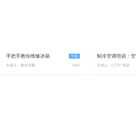
手把手教你维修冰箱
中级
免
主讲人：制冷百家
6262
主讲人：CCTV 培训
手把手教你维修冰箱
制冷空调培训：空调常
费