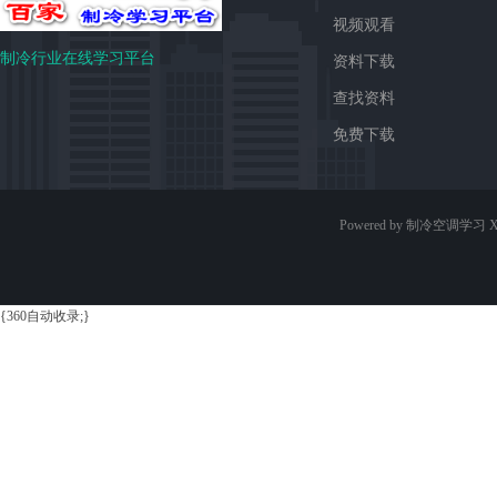
视频观看
制冷行业在线学习平台
资料下载
查找资料
免费下载
免
Powered by 制冷空调学习
X
{360自动收录;}
费