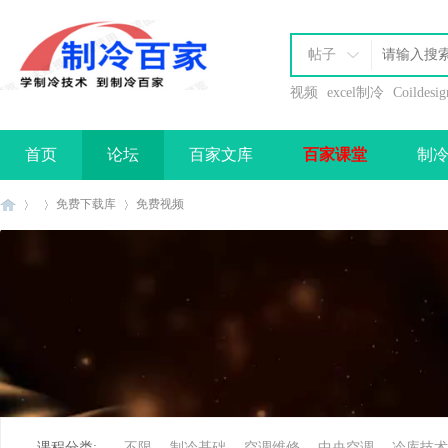
帖子
视频
excel制冷
Coildesig
首页
论坛
百家文库
百家课堂
制
办理会员
免费下载库
免费视频
制
»
›
›
课程分类:
不限
制冷基础
空调维修
中央空调
冷库技术