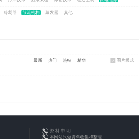
冷凝器
节流机构
蒸发器
其他
最新
热门
热帖
精华
图片模式
资 料 申 明
本网站只做资料收集和整理