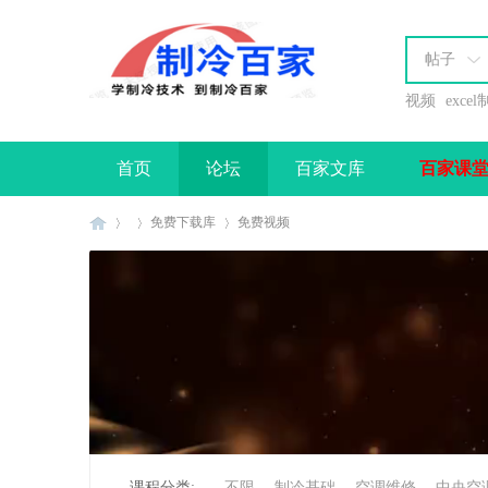
帖子
视频
exce
首页
论坛
百家文库
百家课
办理会员
免费下载库
免费视频
制
»
›
›
课程分类:
不限
制冷基础
空调维修
中央空