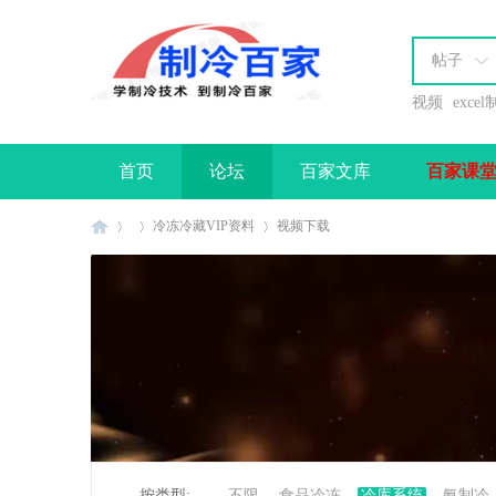
帖子
视频
exce
首页
论坛
百家文库
百家课
办理会员
冷冻冷藏VIP资料
视频下载
制
»
›
›
按类型:
不限
食品冷冻
冷库系统
氨制冷