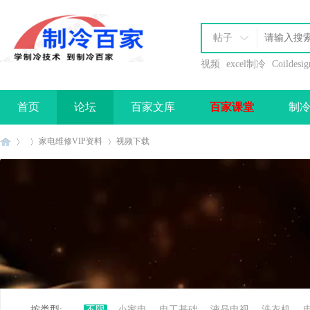
帖子
视频
excel制冷
Coildesig
首页
论坛
百家文库
百家课堂
制
办理会员
家电维修VIP资料
视频下载
制
»
›
›
按类型:
不限
小家电
电工基础
液晶电视
洗衣机