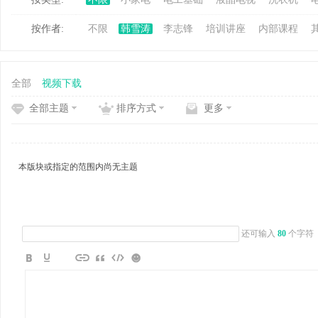
按作者:
不限
韩雪涛
李志锋
培训讲座
内部课程
冷
全部
视频下载
全部主题
排序方式
更多
本版块或指定的范围内尚无主题
百
还可输入
80
个字符
家