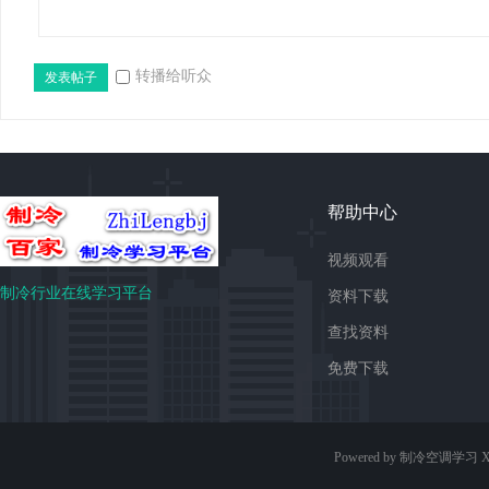
转播给听众
发表帖子
帮助中心
免
视频观看
制冷行业在线学习平台
资料下载
查找资料
免费下载
费
Powered by 制冷空调学习
X