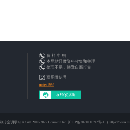
资 料 申 明
本网站只做资料收集和整理
整理不易，接受自愿打赏
联系微信号
tuzige1986
在线QQ咨询
 by 制冷空调学习
X3.4
© 2016-2022
Comsenz Inc.
沪ICP备2021031592号-1 （ https://beian.mi