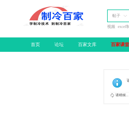
帖子
视频
exce
首页
论坛
百家文库
百家课
办理会员
请稍候...