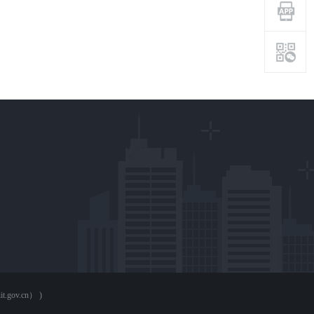
it.gov.cn）
)