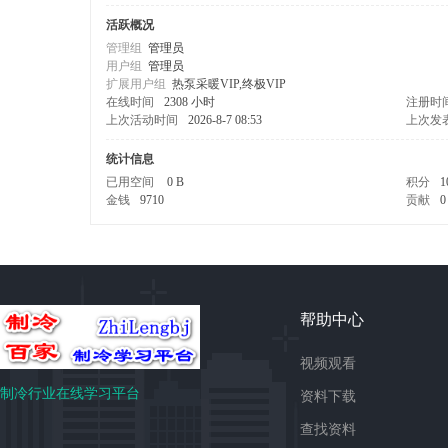
活跃概况
管理组
管理员
用户组
管理员
扩展用户组
热泵采暖VIP,终极VIP
在线时间
2308 小时
注册时
上次活动时间
2026-8-7 08:53
上次发
统计信息
已用空间
0 B
积分
1
金钱
9710
贡献
0
帮助中心
视频观看
制冷行业在线学习平台
资料下载
查找资料