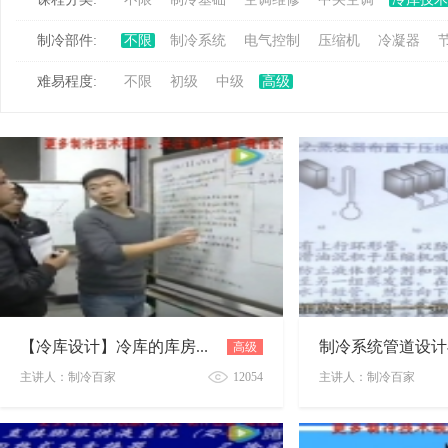
制冷部件:
不限
制冷系统
电气控制
压缩机
冷凝器
冷
难易程度:
不限
初级
中级
高级
百
高级
【冷库设计】冷库的库房系统与机房系统
主讲人：制冷百家
12054
主讲人：制冷百家
【冷库设计】冷库的库房系统与机房系统
制冷系统管道设计与管
家