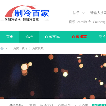
帖子
视频
excel制冷
Coildesig
首页
论坛
百家文库
百家课堂
制
办理会员
免费下载库
免费视频
制
»
›
›
课程分类:
不限
制冷基础
空调维修
中央空调
冷库技术