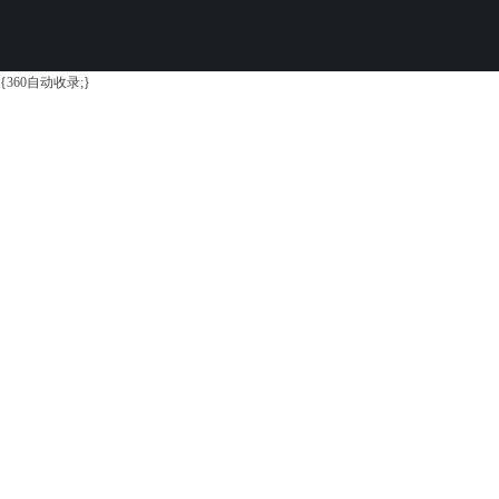
{360自动收录;}
平
台