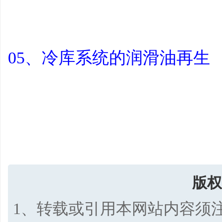
05、冷库系统的润滑油再生
版权
1、转载或引用本网站内容须