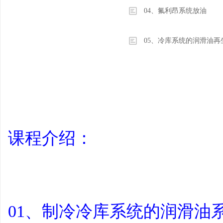
04、氟利昂系统放油
05、冷库系统的润滑油再
学
课程介绍：
习
01、制冷冷库系统的润滑油系