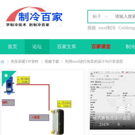
帖子
视频
excel制冷
Coildesig
首页
论坛
百家文库
百家课堂
制
办理会员
热泵采暖VIP资料
视频下载
利用excel进行热泵的设计与计算选型
制
›
›
›
板式换热器设计选型
软件下载
21474
0