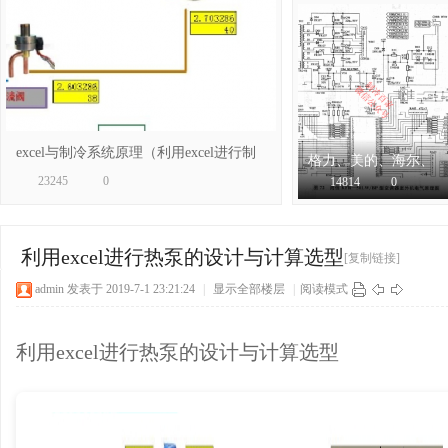
冷
excel与制冷系统原理（利用excel进行制
格力、美的、海尔、
冷系
海信、奥克斯几十个
23245
0
14814
0
空调
百
利用excel进行热泵的设计与计算选型
[复制链接]
admin
发表于 2019-7-1 23:21:24
|
显示全部楼层
|
阅读模式
利用excel进行热泵的设计与计算选型
家