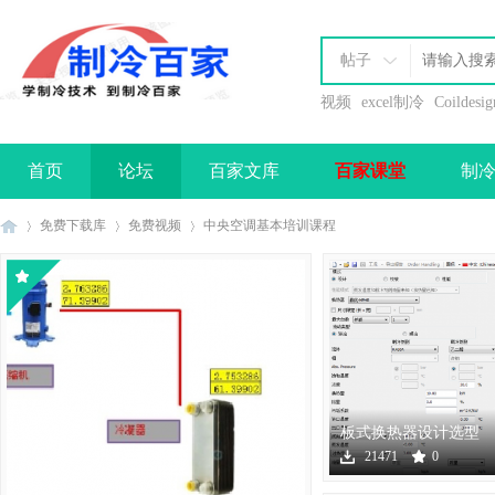
帖子
视频
excel制冷
Coildesig
首页
论坛
百家文库
百家课堂
制
办理会员
免费下载库
免费视频
中央空调基本培训课程
制
›
›
›
板式换热器设计选型
软件下载
21471
0