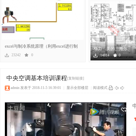
冷
excel与制冷系统原理（利用excel进行制
格力、美的、海尔、
冷系
海信、奥克斯几十个
23242
0
14814
0
空调
百
中央空调基本培训课程
[复制链接]
admin
发表于 2018-11-5 16:39:01
|
显示全部楼层
|
阅读模式
家