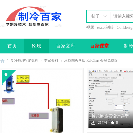
帖子
视频
excel制冷
Coildesig
首页
论坛
百家文库
百家课堂
制
办理会员
制冷原理VIP资料
专家资料
压焓图教学版 RefChart 会员免费版
制
›
›
›
板式换热器设计选型
软件下载
21474
0