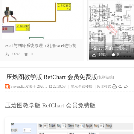
冷
excel与制冷系统原理（利用excel进行制
格力、美的、海尔、
冷系
海信、奥克斯几十个
23245
0
14814
0
空调
百
压焓图教学版 RefChart 会员免费版
[复制链接]
Steven.liu
发表于 2026-5-12 22:39:58
|
显示全部楼层
|
阅读模式
压焓图教学版 RefChart 会员免费版
家