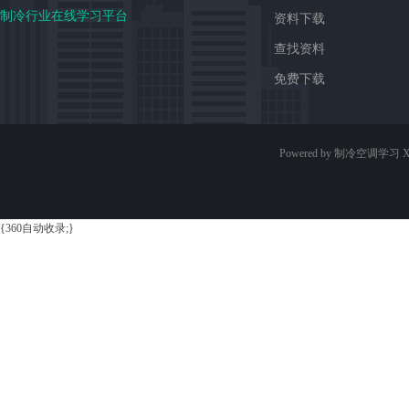
制冷行业在线学习平台
资料下载
查找资料
免费下载
Powered by 制冷空调学习
X
{360自动收录;}