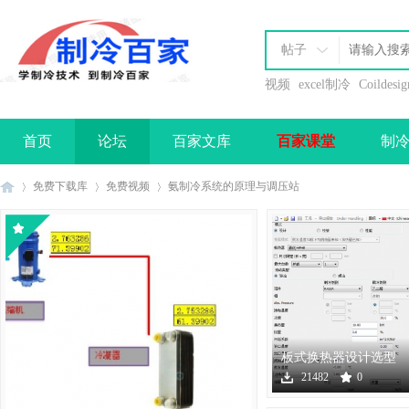
帖子
视频
excel制冷
Coildesig
首页
论坛
百家文库
百家课堂
制
办理会员
免费下载库
免费视频
氨制冷系统的原理与调压站
制
›
›
›
板式换热器设计选型
软件下载
21482
0