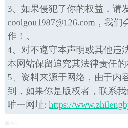
3、如果侵犯了你的权益，请
coolgou1987@126.co
作！。
4、对不遵守本声明或其他违
本网站保留追究其法律责任的
5、资料来源于网络，由于内
到，如果你是版权者，联系我
唯一网址:
https://www.zhilengb
回复