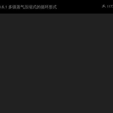
3.6.1 多级蒸气压缩式的循环形式
117
