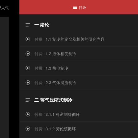
目录
7
人气

一 绪论

付费
1.1 制冷的定义及相关的研究内容

付费
1.2 液体相变制冷

付费
1.3 热电制冷

付费
2.3 气体涡流制冷

二 蒸气压缩式制冷

付费
3.1.1 可逆制冷循环

付费
3.1.2 劳伦茨循环
