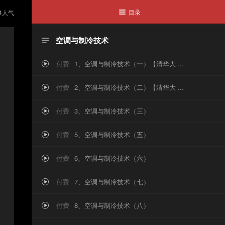
目录
4
人气

空调与制冷技术

付费
1、空调与制冷技术（一）【清华大 ...

付费
2、空调与制冷技术（二）【清华大 ...

付费
3、空调与制冷技术（三）

付费
5、空调与制冷技术（五）

付费
6、空调与制冷技术（六）

付费
7、空调与制冷技术（七）

付费
8、空调与制冷技术（八）
