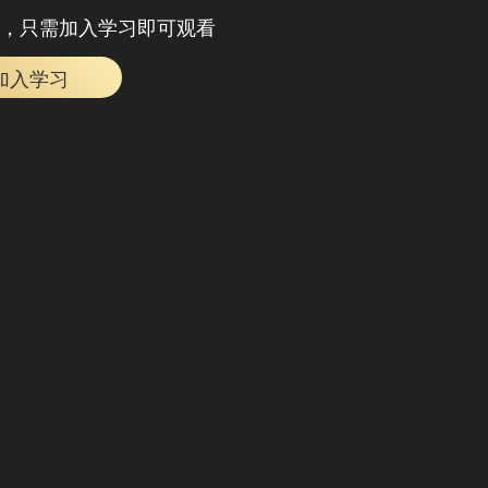
，只需加入学习即可观看
加入学习