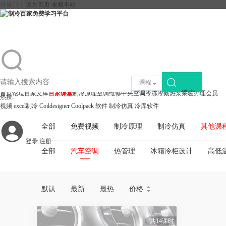
传送门：
设为首页
收藏本站
课程
搜索
首页
论坛
百家文库
百家课堂
制冷原理
空调维修
中央空调
冷冻冷藏
热泵采暖
办理会员
热搜:
视频
excel制冷
Coildesigner
Coolpack
软件
制冷仿真
冷库软件
全部
免费视频
制冷原理
制冷仿真
其他课
登录
注册
全部
汽车空调
热管理
冰箱冷柜设计
高低
默认
最新
最热
价格


共14课时