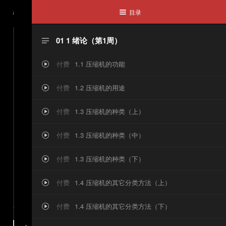
目录
1986

气
01 1 绪论（第1周）

返
付费
1.1 压缩机的功能

回
付费
1.2 压缩机的用途

课
付费
1.3 压缩机的种类（上）

程
付费
1.3 压缩机的种类（中）

付费
1.3 压缩机的种类（下）


付费
1.4 压缩机的其它分类方法（上）

《
，购买后即可观看完整内容
付费
1.4 压缩机的其它分类方法（下）

容