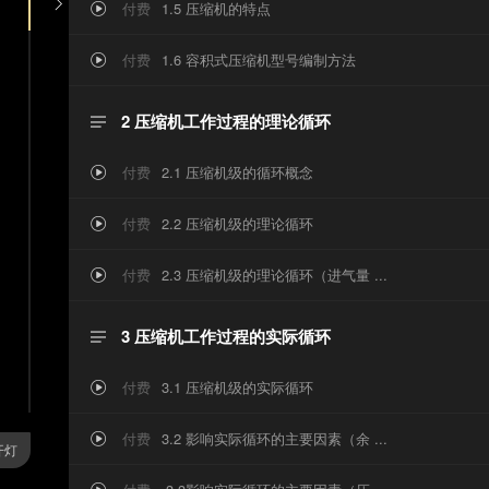
购买课程

付费
1.5 压缩机的特点
家币

积
付费
1.6 容积式压缩机型号编制方法

式
2 压缩机工作过程的理论循环

压
付费
2.1 压缩机级的循环概念

缩
付费
2.2 压缩机级的理论循环

机
付费
2.3 压缩机级的理论循环（进气量 ...

原
3 压缩机工作过程的实际循环

理
付费
3.1 压缩机级的实际循环

付费
3.2 影响实际循环的主要因素（余 ...
》

开灯