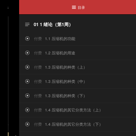
目录
1026

气
01 1 绪论（第1周）

返
付费
1.1 压缩机的功能

回
付费
1.2 压缩机的用途

课
付费
1.3 压缩机的种类（上）

程
付费
1.3 压缩机的种类（中）

付费
1.3 压缩机的种类（下）


付费
1.4 压缩机的其它分类方法（上）

《
，购买后即可观看完整内容
付费
1.4 压缩机的其它分类方法（下）

容