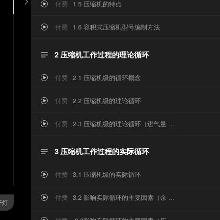
购买课程

付费
1.5 压缩机的特点
家币

积
付费
1.6 容积式压缩机型号编制方法

式
2 压缩机工作过程的理论循环

压
付费
2.1 压缩机级的循环概念

缩
付费
2.2 压缩机级的理论循环

机
付费
2.3 压缩机级的理论循环（进气量 ...

原
3 压缩机工作过程的实际循环

理
付费
3.1 压缩机级的实际循环

付费
3.2 影响实际循环的主要因素（余 ...
》

开灯