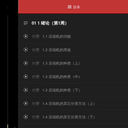
目录
1254

气
01 1 绪论（第1周）

返
付费
1.1 压缩机的功能

回
付费
1.2 压缩机的用途

课
付费
1.3 压缩机的种类（上）

程
付费
1.3 压缩机的种类（中）

付费
1.3 压缩机的种类（下）


付费
1.4 压缩机的其它分类方法（上）

《
，购买后即可观看完整内容
付费
1.4 压缩机的其它分类方法（下）

容