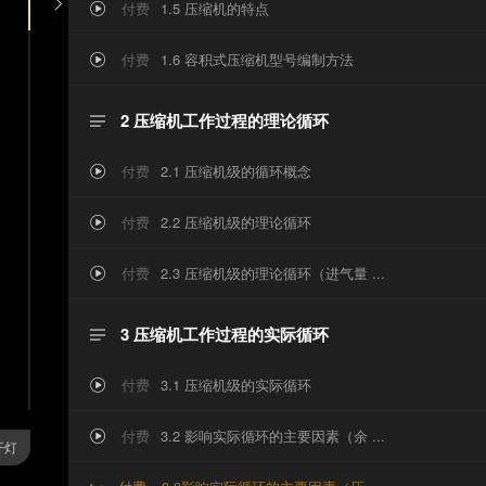
购买课程

付费
1.5 压缩机的特点
家币

积
付费
1.6 容积式压缩机型号编制方法

式
2 压缩机工作过程的理论循环

压
付费
2.1 压缩机级的循环概念

缩
付费
2.2 压缩机级的理论循环

机
付费
2.3 压缩机级的理论循环（进气量 ...

原
3 压缩机工作过程的实际循环

理
付费
3.1 压缩机级的实际循环

付费
3.2 影响实际循环的主要因素（余 ...
》

开灯