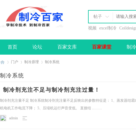
帖子
视频
excel制冷
Coildesig
首页
论坛
百家文库
百家课堂
制
办理会员
门户
制冷原理
制冷系统
制冷系统
制
›
›
›
制冷剂充注不足与制冷剂充注过量！
制冷剂充注量不足 制冷系统制冷剂充注量不足反映出的参数特征是： 1、蒸发器结霜或
机电机工作电流下降； 5、压缩机运行声音变低。 直接结 ...……
admin