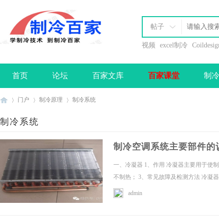
帖子
视频
excel制冷
Coildesig
首页
论坛
百家文库
百家课堂
制
办理会员
门户
制冷原理
制冷系统
制冷系统
制
›
›
›
制冷空调系统主要部件的
一、冷凝器 1、作用 冷凝器主要用于使
不制热； 3、常见故障及检测方法 冷凝
admin