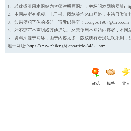
1、转载或引用本网站内容须注明原网址，并标明本网站网址(http://www.
2、本网站所有视频、电子书、图纸等均来自网络，本站只做资
3、如果侵犯了你的权益，请发邮件至：coolgou1987@126
家
4、对不遵守本声明或其他违法、恶意使用本网站内容者，本网
5、资料来源于网络，由于内容太多，版权所有者没法联系到，
单级压缩制冷仿真循环计算工具
压焓图教学版 RefCha
唯一网址:
https://www.zhilengbj.cn/article-348-1.html
efSim One
免
鲜花
握手
雷人