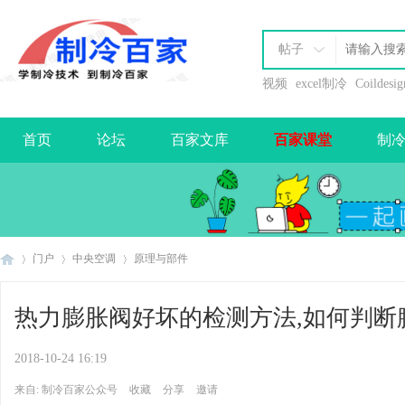
帖子
视频
excel制冷
Coildesig
首页
论坛
百家文库
百家课堂
制
办理会员
门户
中央空调
原理与部件
热力膨胀阀好坏的检测方法,如何判断
制
›
›
›
2018-10-24 16:19
来自: 制冷百家公众号
收藏
分享
邀请