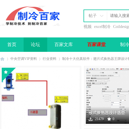
帖子
视频
excel制冷
Coildesig
首页
论坛
百家文库
百家课堂
制
办理会员
中央空调VIP资料
行业资料
制冷十大仿真软件：翅片式换热器王牌设计软件—Un
制
›
›
›
板式换热器设计选型
软件下载
21479
0