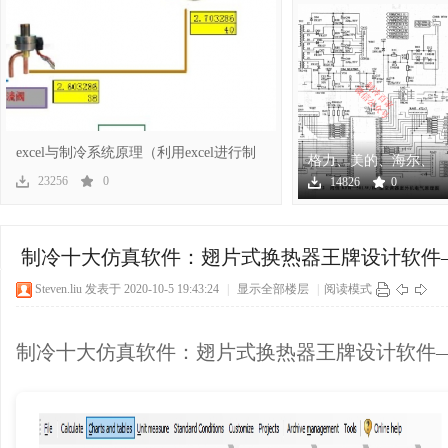
冷
excel与制冷系统原理（利用excel进行制
格力、美的、海尔、
冷系
海信、奥克斯几十个
23256
0
14826
0
空调
百
制冷十大仿真软件：翅片式换热器王牌设计软件—Unil
Steven.liu
发表于 2020-10-5 19:43:24
|
显示全部楼层
|
阅读模式
制冷十大仿真软件：翅片式换热器王牌设计软件—Unila
家