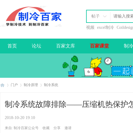
帖子
视频
excel制冷
Coildesig
首页
论坛
百家文库
百家课堂
制
办理会员
门户
制冷原理
制冷系统
制冷系统故障排除——压缩机热保护
制
›
›
›
2018-10-20 19:10
来自: 制冷百家公众号
收藏
分享
邀请