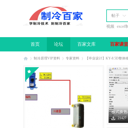
帖子
视频
exce
首页
论坛
百家文库
百家课
办理会员
制冷原理VIP资料
专家资料
【毕业设计】KY-8.5D整
制
›
›
›
板式换热
软件下载
21427