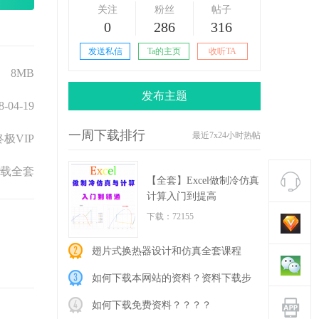
关注
粉丝
帖子
0
286
316
发送私信
Ta的主页
收听TA
8MB
发布主题
8-04-19
一周下载排行
最近7x24小时热帖
极VIP
载全套
【全套】Excel做制冷仿真
计算入门到提高
下载：72155
翅片式换热器设计和仿真全套课程
（软件+视
如何下载本网站的资料？资料下载步
骤详解！
如何下载免费资料？？？？