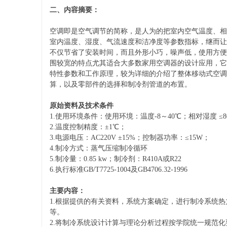
二、内容摘要：
空调即是空气调节的简称，是人为的把室内空气温度、相
室内温度、湿度、气流速度和洁净度等参数指标，继而让
平
不仅节省了安装时间，而且外形小巧，噪声低，使用方便
围较宽的特点尤其适合大多数家用空调器的设计应用，它
特性参数和工作原理，较为详细的介绍了整体移动式空调
算，以及零部件的选择和制冷剂管道的布置。
原始资料及技术条件
1.使用环境条件：使用环境：温度-8～40℃；相对湿度 ≤8
2.温度控制精度：±1℃；
3.电源电压：AC220V ±15%；控制器功率：≤15W；
4.制冷方式：蒸气压缩制冷循环
台
5.制冷量：0.85 kw；制冷剂：R410A或R22
6.执行标准GB/T7725-1004及GB4706.32-1996
主要内容：
1.
根据提供的有关资料，系统方案确定，进行制冷系统热
等。
2.
将制冷系统设计计算与理论分析过程按学院统一规范化