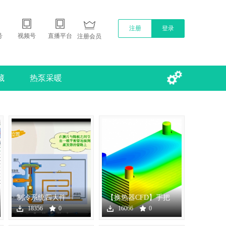
注册
登录
号
视频号
直播平台
注册会员
藏
热泵采暖
制冷系统四大件——
【换热器CFD】手把
节流结构 详解课程
手教你Fluent模拟板式
18356
0
16066
0
换