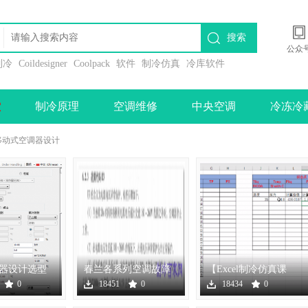
搜索
公众
l制冷
Coildesigner
Coolpack
软件
制冷仿真
冷库软件
堂
制冷原理
空调维修
中央空调
冷冻冷
体移动式空调器设计
器设计选型
春兰各系列空调故障
【Excel制冷仿真课
代码大全
程】Excel调用
0
18451
0
18434
0
Refprop函