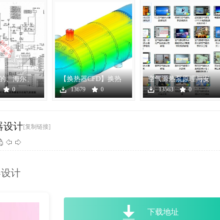
的、海尔、
【换热器CFD】换热
空气源热泵原理与安
克斯几十个
器模拟（管程、壳
装视频指导（厂家实
0
13679
0
13563
0
程）_高
例）
器设计
[复制链接]
器设计
下载地址