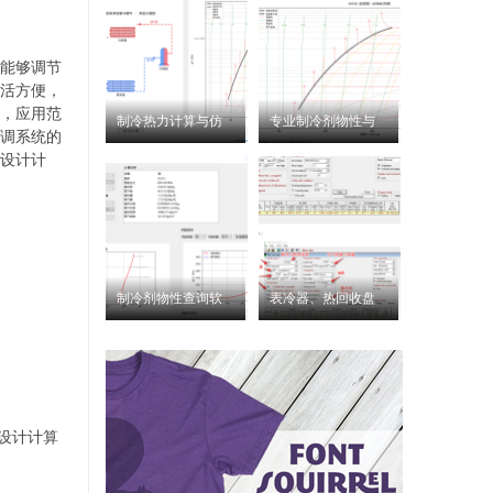
能够调节
活方便，
，应用范
制冷热力计算与仿
专业制冷剂物性与
调系统的
真循环软件下载：
热力循环软件
设计计
Refcycl
RefPro 下载
制冷剂物性查询软
表冷器、热回收盘
件Refig
管设计方法与软件
下载
设计计算