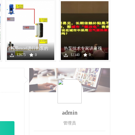
利用excel进行热泵的
热泵技术专家讲座视
设计与计算选型
频（最新讲座）
12675
0
12340
0
admin
管理员