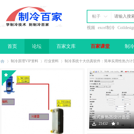
帖子
视频
excel制冷
Coildesig
首页
论坛
百家文库
百家课堂
制
办理会员
制冷原理VIP资料
行业资料
制冷系统十大仿真软件：简单实用性热力计算—Co
制
›
›
›
板式换热器设计选型
软件下载
21452
0