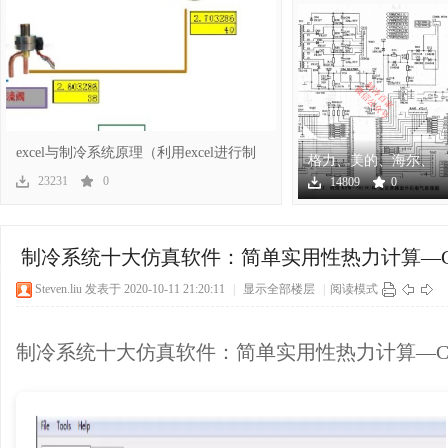
冷
excel与制冷系统原理（利用excel进行制
格力、美的、海尔、
冷系
海信、奥克斯几十个
23231
0
14809
0
空调
百
制冷系统十大仿真软件：简单实用性热力计算—Cool
Steven.liu
发表于 2020-10-11 21:20:11
|
显示全部楼层
|
阅读模式
制冷系统十大仿真软件：简单实用性热力计算—Cool
家