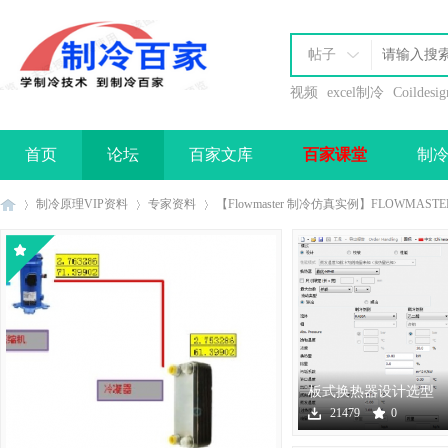
帖子
视频
excel制冷
Coildesig
首页
论坛
百家文库
百家课堂
制
办理会员
制冷原理VIP资料
专家资料
【Flowmaster 制冷仿真实例】FLOWMAST
制
›
›
›
板式换热器设计选型
软件下载
21479
0