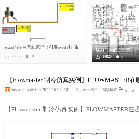
冷
excel与制冷系统原理（利用excel进行制
格力、美的、海尔、
冷系
海信、奥克斯几十个
23255
0
14826
0
空调
百
【Flowmaster 制冷仿真实例】FLOWMASTE
Steven.liu
发表于 2020-11-16 16:54:01
|
显示全部楼层
|
阅读模式
【Flowmaster 制冷仿真实例】FLOWMASTE
家