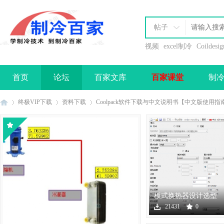
帖子
视频
excel制冷
Coildesig
首页
论坛
百家文库
百家课堂
制
办理会员
终极VIP下载
资料下载
Coolpack软件下载与中文说明书【中文版使用指
制
›
›
›
板式换热器设计选型
软件下载
21431
0