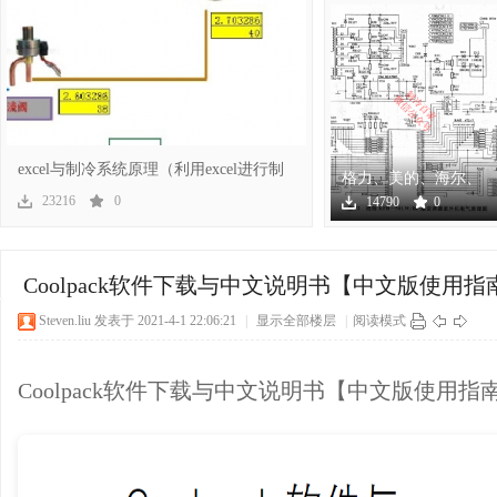
冷
excel与制冷系统原理（利用excel进行制
格力、美的、海尔、
冷系
海信、奥克斯几十个
23216
0
14790
0
空调
百
Coolpack软件下载与中文说明书【中文版使用指
Steven.liu
发表于 2021-4-1 22:06:21
|
显示全部楼层
|
阅读模式
Coolpack软件下载与中文说明书【中文版使用指
家