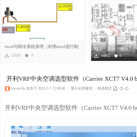
冷
excel与制冷系统原理（利用excel进行制
格力、美的、海尔、
冷系
海信、奥克斯几十个
23242
0
14812
0
空调
百
开利VRF中央空调选型软件（Carrier XCT7 V4.0 bui
Steven.liu
发表于 2023-3-7 22:08:40
|
显示全部楼层
|
阅读模式
开利VRF中央空调选型软件（Carrier XCT7 V4.0 bui
家