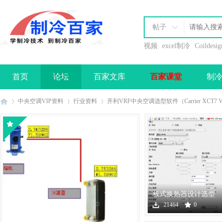
帖子
视频
excel制冷
Coildesig
首页
论坛
百家文库
百家课堂
制
办理会员
中央空调VIP资料
行业资料
开利VRF中央空调选型软件（Carrier XCT7 V4.0 b
制
›
›
›
板式换热器设计选型
软件下载
21464
0