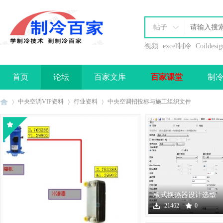
帖子
视频
excel制冷
Coildesig
首页
论坛
百家文库
百家课堂
制
办理会员
中央空调VIP资料
行业资料
中央空调招投标与施工组织文件
制
›
›
›
板式换热器设计选型
软件下载
21462
0