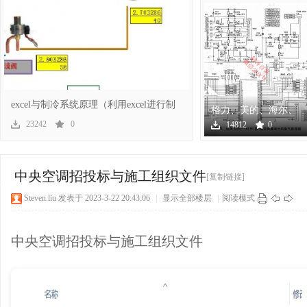
冷
excel与制冷系统原理（利用excel进行制
格力、美的、海尔、
冷系
海信、奥克斯几十个
23242
0
14812
0
空调
百
中央空调招投标与施工组织文件
[复制链接]
Steven.liu
发表于 2023-3-22 20:43:06
|
显示全部楼层
|
阅读模式
中央空调招投标与施工组织文件
家