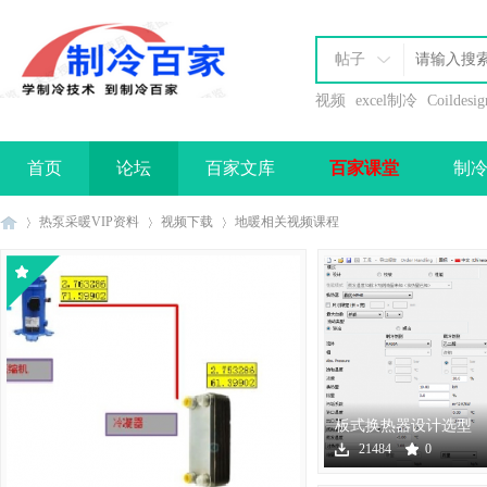
帖子
视频
excel制冷
Coildesig
首页
论坛
百家文库
百家课堂
制
办理会员
热泵采暖VIP资料
视频下载
地暖相关视频课程
制
›
›
›
板式换热器设计选型
软件下载
21484
0