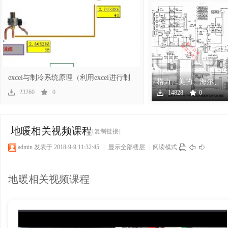
冷
excel与制冷系统原理（利用excel进行制
格力、美的、海尔、
冷系
海信、奥克斯几十个
23260
0
14828
0
空调
百
地暖相关视频课程
[复制链接]
admin
发表于 2018-9-9 11:32:45
|
显示全部楼层
|
阅读模式
地暖相关视频课程
家