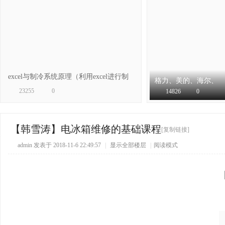
冷
excel与制冷系统原理（利用excel进行制
格力、美的、海尔、
冷系
海信、奥克斯几十个
23255
0
14826
0
空调
百
【韩雪涛】电冰箱维修的基础课程
[复制链接]
admin
发表于 2018-11-6 22:49:57
|
显示全部楼层
|
阅读模式
家