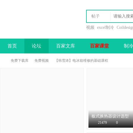
帖子
视频
excel制冷
Coildesig
首页
论坛
百家文库
百家课堂
制
办理会员
免费下载库
免费视频
【韩雪涛】电冰箱维修的基础课程
制
›
›
›
板式换热器设计选型
软件下载
21479
0